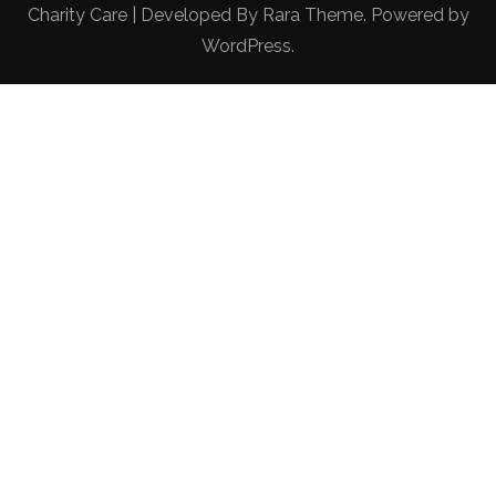
Charity Care | Developed By
Rara Theme
. Powered by
WordPress
.