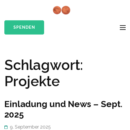
Skip
to
Cents4Chil
Give a little hope
content
e.V.
(Press
SPENDEN
Enter)
Schlagwort:
Projekte
Einladung und News – Sept.
2025
9. September 2025