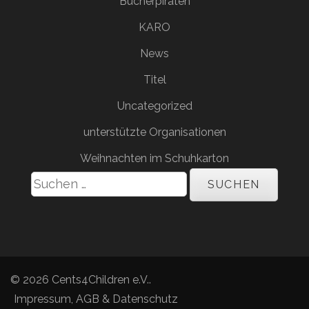
Bücherpiraten
KARO
News
Titel
Uncategorized
unterstützte Organisationen
Weihnachten im Schuhkarton
Suchen
nach:
© 2026
Cents4Children e.V.
.
Impressum, AGB & Datenschutz