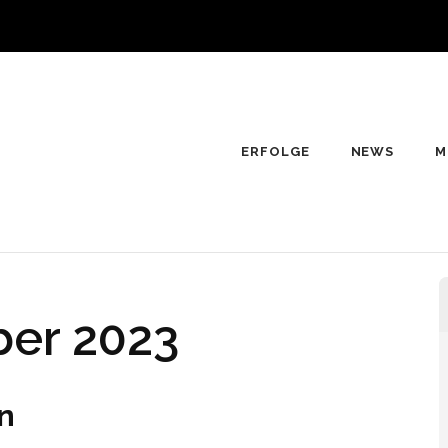
ERFOLGE
NEWS
M
s4Children e.V.
e hope
er 2023
n