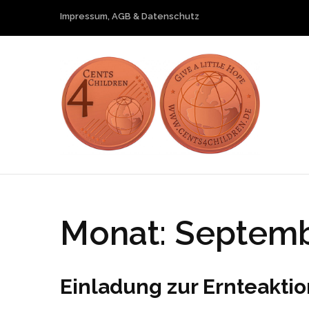
Skip
Impressum, AGB & Datenschutz
to
content
(Press
Enter)
Cent
Give a littl
Monat:
Septemb
Einladung zur Ernteaktio