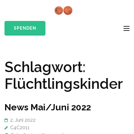
Skip
to
Cents4Chil
Give a little hope
content
e.V.
(Press
SPENDEN
Enter)
Schlagwort:
Flüchtlingskinder
News Mai/Juni 2022
2. Juni 2022
C4C2011