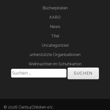
Bücherpiraten
KARO
News
Titel
Uncategorized
unterstützte Organisationen
Weihnachten im Schuhkarton
Suchen
nach:
© 2026
Cents4Children e.V.
.