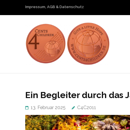
Skip
Impressum, AGB & Datenschutz
to
content
(Press
Enter)
Cent
Give a littl
Ein Begleiter durch das 
13. Februar 2025
C4C2011