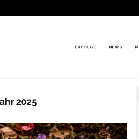
ERFOLGE
NEWS
M
s4Children e.V.
e hope
Jahr 2025