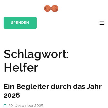
Skip
to
Cents4Chil
Give a little hope
content
e.V.
(Press
SPENDEN
Enter)
Schlagwort:
Helfer
Ein Begleiter durch das Jahr
2026
30. Dezember 2025