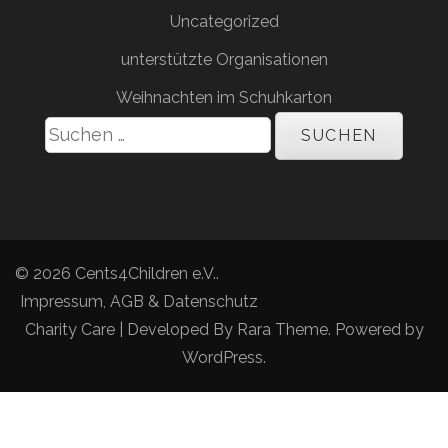
Uncategorized
unterstützte Organisationen
Weihnachten im Schuhkarton
Suchen
nach:
© 2026
Cents4Children e.V.
.
Impressum, AGB & Datenschutz
Charity Care | Developed By
Rara Theme
. Powered by
WordPress
.