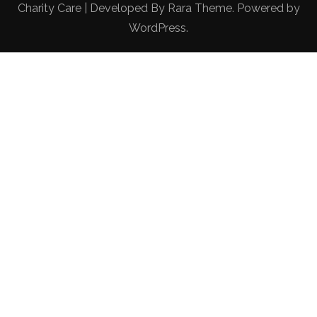
Charity Care | Developed By
Rara Theme
. Powered by
WordPress
.