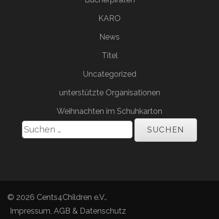
KARO
News
Titel
Uncategorized
unterstützte Organisationen
Weihnachten im Schuhkarton
Suchen
nach:
© 2026
Cents4Children e.V.
.
Impressum, AGB & Datenschutz