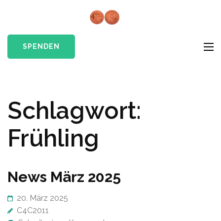
Skip
to
Cents4Chil
Give a little hope
content
e.V.
(Press
SPENDEN
Enter)
Schlagwort:
Frühling
News März 2025
20. März 2025
C4C2011